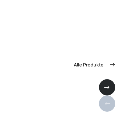
Alle Produkte
Nächste Fo
Vorherige 