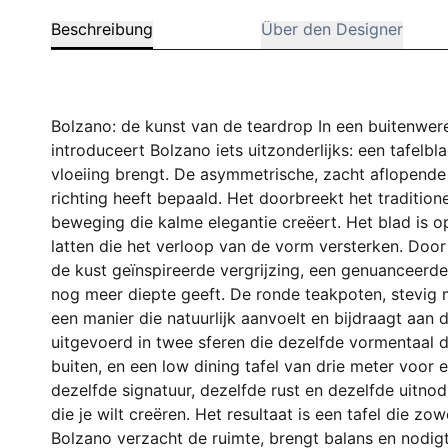
Beschreibung
Über den Designer
Bolzano: de kunst van de teardrop In een buitenwere
introduceert Bolzano iets uitzonderlijks: een tafelb
vloeiing brengt. De asymmetrische, zacht aflopende li
richting heeft bepaald. Het doorbreekt het traditione
beweging die kalme elegantie creëert. Het blad is 
latten die het verloop van de vorm versterken. Doo
de kust geïnspireerde vergrijzing, een genuanceerde 
nog meer diepte geeft. De ronde teakpoten, stevi
een manier die natuurlijk aanvoelt en bijdraagt aan 
uitgevoerd in twee sferen die dezelfde vormentaal d
buiten, en een low dining tafel van drie meter voor 
dezelfde signatuur, dezelfde rust en dezelfde uitno
die je wilt creëren. Het resultaat is een tafel die 
Bolzano verzacht de ruimte, brengt balans en nodigt 