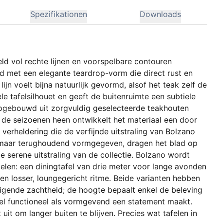
Spezifikationen
Downloads
ld vol rechte lijnen en voorspelbare contouren
lad met een elegante teardrop-vorm die direct rust en
jn voelt bijna natuurlijk gevormd, alsof het teak zelf de
le tafelsilhouet en geeft de buitenruimte een subtiele
opgebouwd uit zorgvuldig geselecteerde teakhouten
r de seizoenen heen ontwikkelt het materiaal een door
verheldering die de verfijnde uitstraling van Bolzano
g maar terughoudend vormgegeven, dragen het blad op
de serene uitstraling van de collectie. Bolzano wordt
elen: een diningtafel van drie meter voor lange avonden
een losser, loungegericht ritme. Beide varianten hebben
digende zachtheid; de hoogte bepaalt enkel de beleving
zowel functioneel als vormgevend een statement maakt.
uit om langer buiten te blijven. Precies wat tafelen in