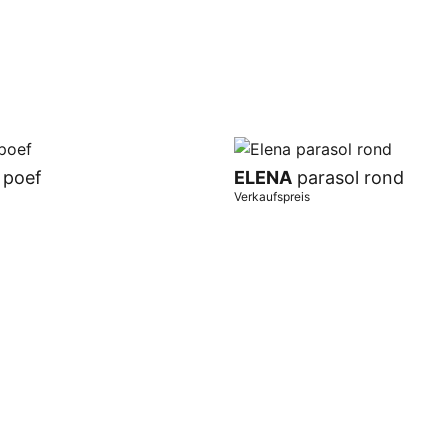
poef
ELENA
parasol rond
Verkaufspreis
orb
In Warenkorb