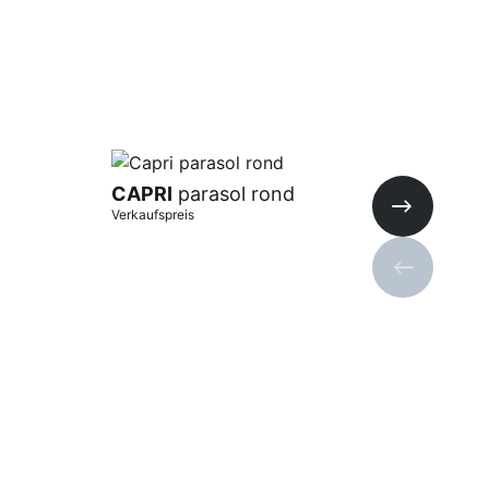
SA
CAPRI
parasol rond
sla
Verkaufspreis
Verka
Nächste Fo
Vorherige 
In Warenkorb
In 