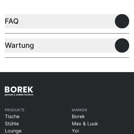
FAQ
Offen
Wartung
Offen
PRODUKTE
MARKEN
Tische
Borek
Stühle
Max & Luuk
Lounge
Yoi