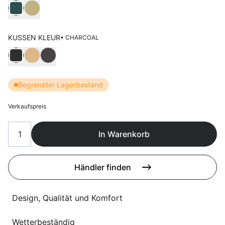
Sprachwahl
Wählen Kleur frame
Uber uns
KUSSEN KLEUR
• CHARCOAL
Wählen Kussen kleur
Begrenzter Lagerbestand
Verkaufspreis
In Warenkorb
Händler finden
Design, Qualität und Komfort
Wetterbeständig