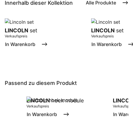
Innerhalb dieser Kollektion
Alle Produkte
LINCOLN
set
LINCOLN
set
Verkaufspreis
Verkaufspreis
In Warenkorb
In Warenkorb
Passend zu diesem Produkt
LINCOLN
hoek module
LINCOL
Verkaufspreis
Verkaufspre
In Warenkorb
In Ware