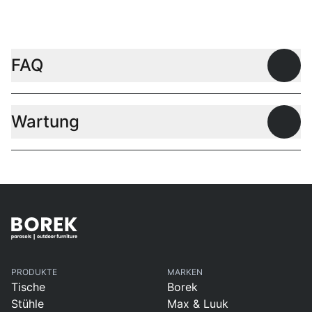
FAQ
Offen
Wartung
Offen
PRODUKTE
MARKEN
Tische
Borek
Stühle
Max & Luuk