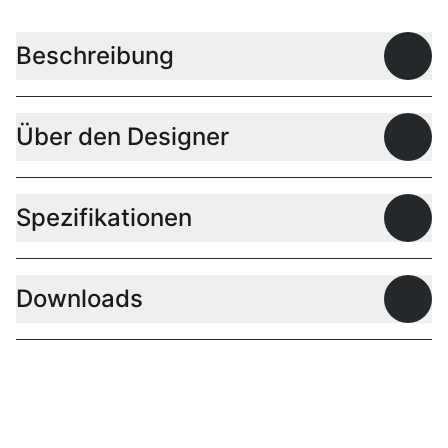
Beschreibung
Offen
Über den Designer
Offen
Spezifikationen
Offen
Downloads
Offen