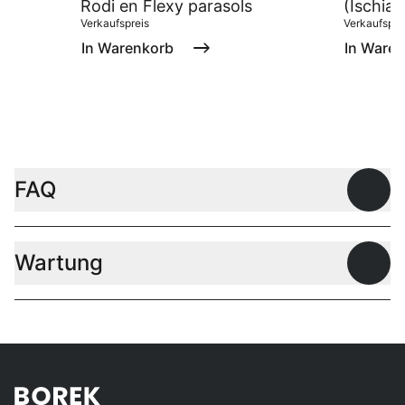
Rodi en Flexy parasols
(Ischia/
Verkaufspreis
Verkaufspre
In Warenkorb
In Ware
FAQ
Offen
Wartung
Offen