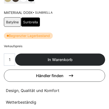
Sprachwahl
Uber uns
MATERIAAL DOEK
• SUNBRELLA
Wählen Materiaal doek
Batyline
Sunbrella
Begrenzter Lagerbestand
Verkaufspreis
In Warenkorb
Händler finden
Design, Qualität und Komfort
Wetterbeständig