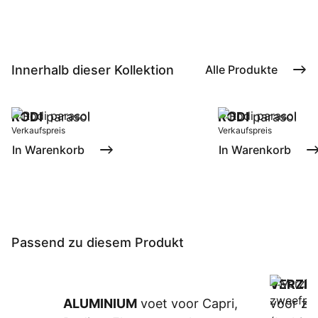
Innerhalb dieser Kollektion
Alle Produkte
RODI
parasol
RODI
parasol
Verkaufspreis
Verkaufspreis
In Warenkorb
In Warenkorb
Passend zu diesem Produkt
VERZIN
ALUMINIUM
voet voor Capri,
voor zw