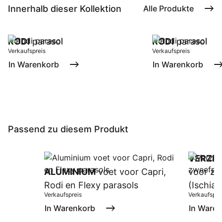
Innerhalb dieser Kollektion
Alle Produkte
RODI
parasol
RODI
parasol
Verkaufspreis
Verkaufspreis
In Warenkorb
In Warenkorb
Passend zu diesem Produkt
VERZIN
ALUMINIUM
voet voor Capri,
voor zw
Rodi en Flexy parasols
(Ischia/
Verkaufspreis
Verkaufspre
In Warenkorb
In Ware