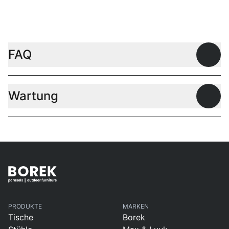
FAQ
Offen
Wartung
Offen
PRODUKTE
MARKEN
Tische
Borek