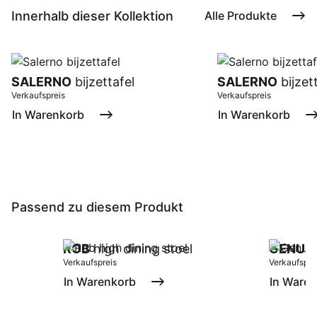
Innerhalb dieser Kollektion
Alle Produkte
SALERNO
bijzettafel
SALERNO
bijzet
Verkaufspreis
Verkaufspreis
In Warenkorb
In Warenkorb
Passend zu diesem Produkt
ROB
high dining stoel
GENUA
Verkaufspreis
Verkaufspre
In Warenkorb
In Ware