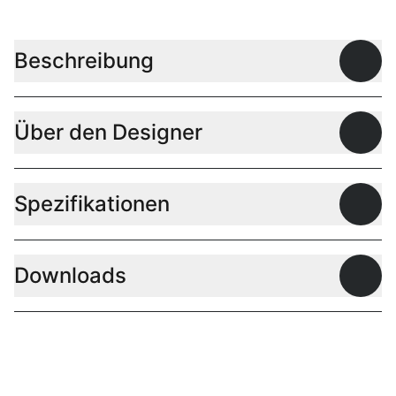
Beschreibung
Offen
Über den Designer
Offen
Spezifikationen
Offen
Downloads
Offen