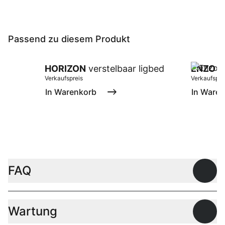
Passend zu diesem Produkt
HORIZON
verstelbaar ligbed
ENZO
pa
Verkaufspreis
Verkaufspre
In Warenkorb
In Ware
FAQ
Offen
Wartung
Offen