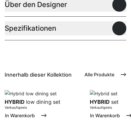
Über den Designer
Offen
Spezifikationen
Offen
Innerhalb dieser Kollektion
Alle Produkte
HYBRID
low dining set
HYBRID
set
Verkaufspreis
Verkaufspreis
In Warenkorb
In Warenkorb