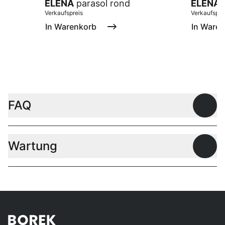
ELENA
parasol rond
ELENA
p
Verkaufspreis
Verkaufspre
In Warenkorb
In Ware
FAQ
Offen
Wartung
Offen