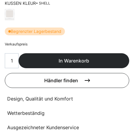
Sprachwahl
KUSSEN KLEUR
• SHELL
Uber uns
Wählen Kussen kleur
Begrenzter Lagerbestand
Verkaufspreis
In Warenkorb
Händler finden
Design, Qualität und Komfort
Wetterbeständig
Ausgezeichneter Kundenservice