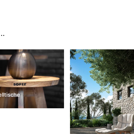
..
elltische