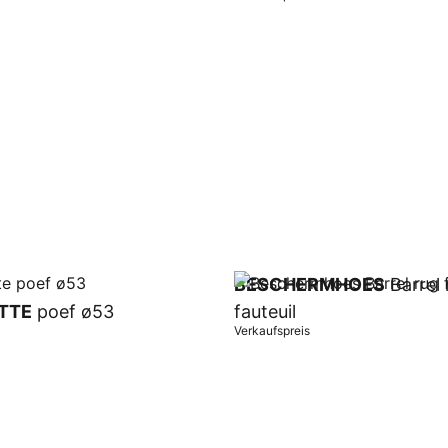
orb
In Warenkorb
BESCHERMHOES
Barrel 
TTE
poef ø53
fauteuil
Verkaufspreis
orb
In Warenkorb