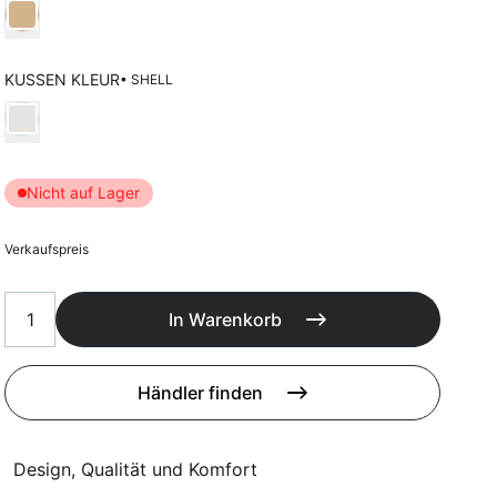
Poufs
Wählen Kleur frame
Schutzhüllen
Accessoires
KUSSEN KLEUR
• SHELL
Wählen Kussen kleur
Nicht auf Lager
Verkaufspreis
In Warenkorb
Händler finden
Design, Qualität und Komfort