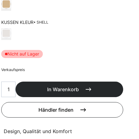
Poufs
Wählen Kleur frame
Schutzhüllen
Accessoires
KUSSEN KLEUR
• SHELL
Wählen Kussen kleur
Nicht auf Lager
Verkaufspreis
In Warenkorb
Händler finden
Design, Qualität und Komfort