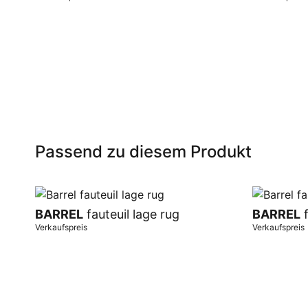
In Warenkorb
In Warenk
Passend zu diesem Produkt
BARREL
fauteuil lage rug
BARREL
f
Verkaufspreis
Verkaufspreis
In Warenkorb
In Warenk