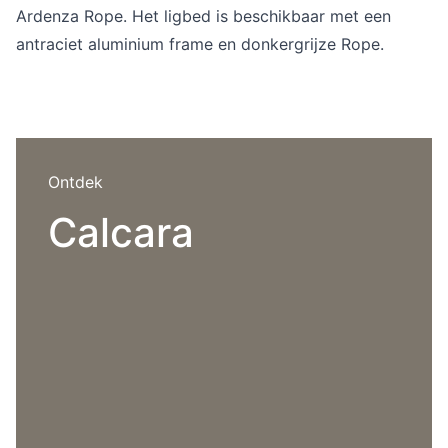
Overig
Ardenza Rope. Het ligbed is beschikbaar met een
Flagship stores
antraciet aluminium frame en donkergrijze Rope.
Deals
Contact
3D modellen
Support
Ontdek
Nieuws
Calcara
Events
Werken bij
Over ons
Taalkeuze