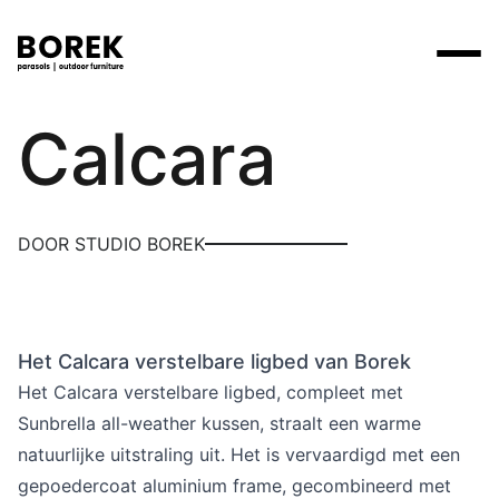
Borek
Calcara
Producten
Zoek
Collecties
Alle producten
Ontdek onze merken
Verkooppunten
DOOR STUDIO BOREK
Merken
Tafels
Borek
Flagship stores
Projecten
Lounge
Max & Luuk
Premium stores
Het Calcara verstelbare ligbed van Borek
Verkooppunten
Parasols
Yoi
Verkooppunten zoeken
Het Calcara verstelbare ligbed, compleet met
Stoelen
Sunbrella all-weather kussen, straalt een warme
Designers
natuurlijke uitstraling uit. Het is vervaardigd met een
Ligbedden
Prijscatalogi
gepoedercoat aluminium frame, gecombineerd met