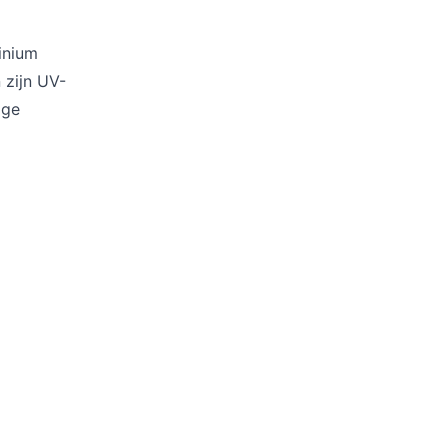
Kussens
Beschermhoezen
Buitenkeuken
inium
 zijn UV-
ige