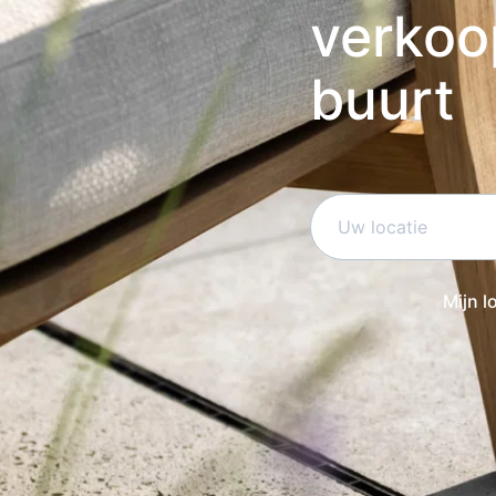
verkoo
buurt
Mijn l