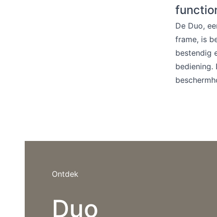
Barstoelen
function
De Duo, ee
frame, is b
bestendig 
Deals
bediening.
beschermho
Ontdek
Duo