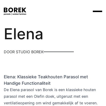
Borek
Elena
Producten
Zoek
Collecties
Alle producten
Ontdek onze merken
Verkooppunten
DOOR STUDIO BOREK
Merken
Tafels
Borek
Flagship stores
Projecten
Lounge
Max & Luuk
Premium stores
Elena: Klassieke Teakhouten Parasol met
Verkooppunten
Parasols
Yoi
Verkooppunten zoeken
Handige Functionaliteit
Stoelen
De Elena parasol van Borek is een klassieke houten
Designers
parasol met een Olefin doek, uitgerust met een
Ligbedden
ventilatieopening om wind gemakkelijk af te voeren.
Prijscatalogi