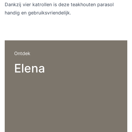
Overig
Dankzij vier katrollen is deze teakhouten parasol
Flagship stores
handig en gebruiksvriendelijk.
Deals
Contact
3D modellen
Support
Ontdek
Nieuws
Elena
Events
Werken bij
Over ons
Taalkeuze