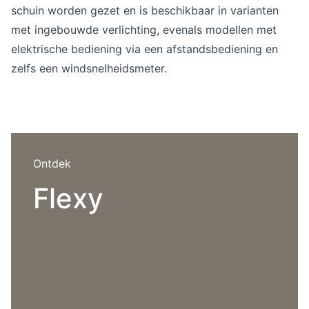
Overig
schuin worden gezet en is beschikbaar in varianten
Flagship stores
met ingebouwde verlichting, evenals modellen met
Deals
elektrische bediening via een afstandsbediening en
Contact
zelfs een windsnelheidsmeter.
3D modellen
Support
Nieuws
Ontdek
Events
Flexy
Werken bij
Over ons
Taalkeuze