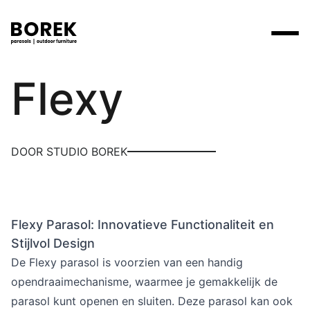
Borek
Flexy
Producten
Zoek
Collecties
Alle producten
Ontdek onze merken
Verkooppunten
DOOR STUDIO BOREK
Merken
Tafels
Borek
Flagship stores
Projecten
Lounge
Max & Luuk
Premium stores
Flexy Parasol: Innovatieve Functionaliteit en
Verkooppunten
Parasols
Yoi
Verkooppunten zoeken
Stijlvol Design
Stoelen
De Flexy parasol is voorzien van een handig
Designers
opendraaimechanisme, waarmee je gemakkelijk de
Ligbedden
parasol kunt openen en sluiten. Deze parasol kan ook
Prijscatalogi