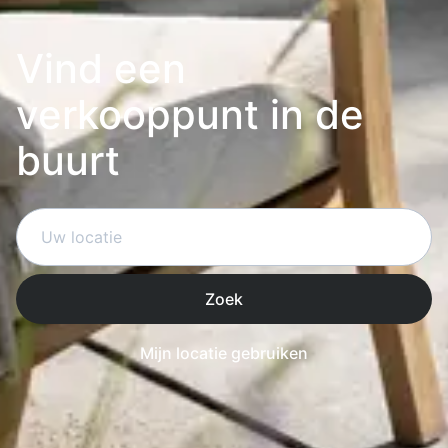
Vind een
verkooppunt in de
buurt
Zoek
Mijn locatie gebruiken