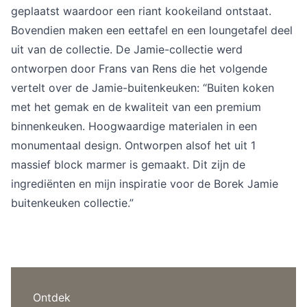
Overig
geplaatst waardoor een riant kookeiland ontstaat.
Flagship stores
Bovendien maken een eettafel en een loungetafel deel
Deals
uit van de collectie. De Jamie-collectie werd
Contact
ontworpen door Frans van Rens die het volgende
3D modellen
vertelt over de Jamie-buitenkeuken: “Buiten koken
met het gemak en de kwaliteit van een premium
Support
binnenkeuken. Hoogwaardige materialen in een
Nieuws
monumentaal design. Ontworpen alsof het uit 1
massief block marmer is gemaakt. Dit zijn de
Events
ingrediënten en mijn inspiratie voor de Borek Jamie
Werken bij
buitenkeuken collectie.”
Over ons
Taalkeuze
Ontdek