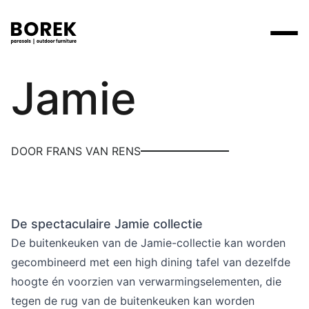
Borek
Jamie
Producten
Zoek
Collecties
Alle producten
Ontdek onze merken
Verkooppunten
DOOR FRANS VAN RENS
Merken
Tafels
Borek
Flagship stores
Projecten
Lounge
Max & Luuk
Premium stores
De spectaculaire Jamie collectie
Verkooppunten
Parasols
Yoi
Verkooppunten zoeken
De buitenkeuken van de Jamie-collectie kan worden
Stoelen
gecombineerd met een high dining tafel van dezelfde
Designers
hoogte én voorzien van verwarmingselementen, die
Ligbedden
Prijscatalogi
tegen de rug van de buitenkeuken kan worden