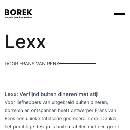
Borek
Lexx
Producten
Zoek
Collecties
Alle producten
Ontdek onze merken
Verkooppunten
DOOR FRANS VAN RENS
Merken
Tafels
Borek
Flagship stores
Projecten
Lounge
Max & Luuk
Premium stores
Lexx: Verfijnd buiten dineren met stijl
Verkooppunten
Parasols
Yoi
Verkooppunten zoeken
Voor liefhebbers van uitgebreid buiten dineren,
Stoelen
borrelen en ontspannen heeft ontwerper Frans van
Designers
Rens een unieke tafelserie gecreëerd: Lexx. Dankzij
Ligbedden
Prijscatalogi
het prachtige design is buiten tafelen met een groot