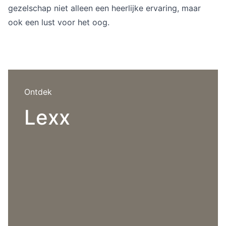
Overig
gezelschap niet alleen een heerlijke ervaring, maar
Flagship stores
ook een lust voor het oog.
Deals
Contact
3D modellen
Support
Ontdek
Nieuws
Lexx
Events
Werken bij
Over ons
Taalkeuze