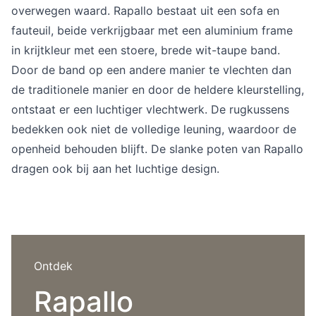
Overig
overwegen waard. Rapallo bestaat uit een sofa en
Flagship stores
fauteuil, beide verkrijgbaar met een aluminium frame
Deals
in krijtkleur met een stoere, brede wit-taupe band.
Contact
Door de band op een andere manier te vlechten dan
3D modellen
de traditionele manier en door de heldere kleurstelling,
ontstaat er een luchtiger vlechtwerk. De rugkussens
Support
bedekken ook niet de volledige leuning, waardoor de
Nieuws
openheid behouden blijft. De slanke poten van Rapallo
dragen ook bij aan het luchtige design.
Events
Werken bij
Over ons
Ontdek
Rapallo
Taalkeuze