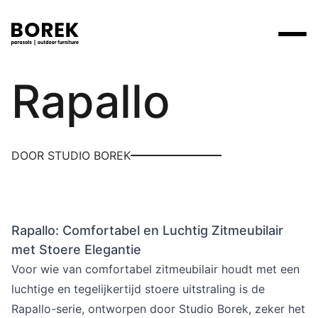
Borek
Rapallo
Producten
Zoek
Collecties
Alle producten
Ontdek onze merken
Verkooppunten
DOOR STUDIO BOREK
Merken
Tafels
Borek
Flagship stores
Projecten
Lounge
Max & Luuk
Premium stores
Rapallo: Comfortabel en Luchtig Zitmeubilair
Verkooppunten
Parasols
Yoi
Verkooppunten zoeken
met Stoere Elegantie
Stoelen
Voor wie van comfortabel zitmeubilair houdt met een
Designers
luchtige en tegelijkertijd stoere uitstraling is de
Ligbedden
Rapallo-serie, ontworpen door Studio Borek, zeker het
Prijscatalogi