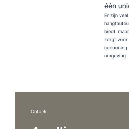
Barstoelen
één un
Er zijn vee
hangfauteui
biedt, maar
Deals
zorgt voor 
cocooning v
omgeving.
Ontdek