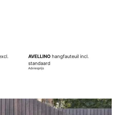
xcl.
AVELLINO
hangfauteuil incl.
standaard
Adviesprijs