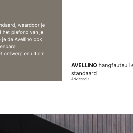
andaard, waardoor je
d het plafond van je
je de Avellino ook
kenbare
ef ontwerp en ultiem
AVELLINO
hangfauteuil e
standaard
Adviesprijs