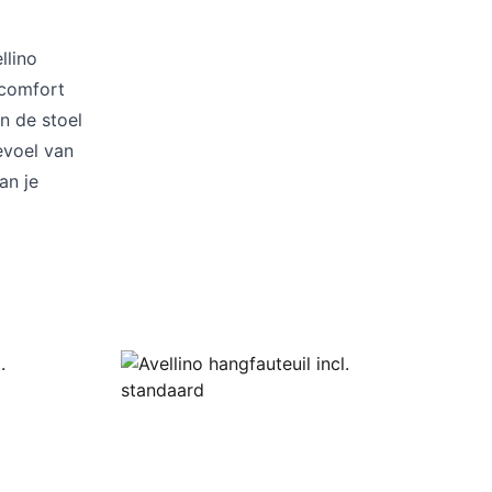
Kussens
Beschermhoezen
Buitenkeuken
llino
 comfort
n de stoel
evoel van
an je