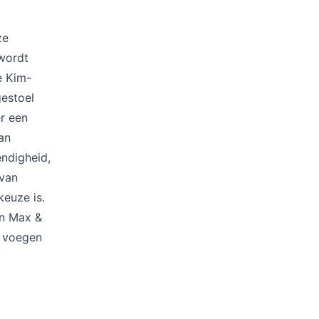
Kussens
Beschermhoezen
Buitenkeuken
ze
 wordt
e Kim-
gestoel
r een
an
ndigheid,
 van
euze is.
an Max &
e voegen