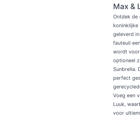
Barstoelen
Max & 
Ontdek de 
koninklijke
geleverd in
Deals
fauteuil ee
wordt voor
optioneel z
Sunbrella.
perfect ge
gerecycled
Voeg een vl
Luuk, waarb
voor ultie