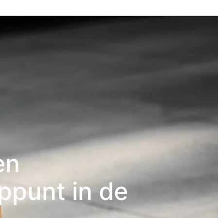
en
ppunt in de