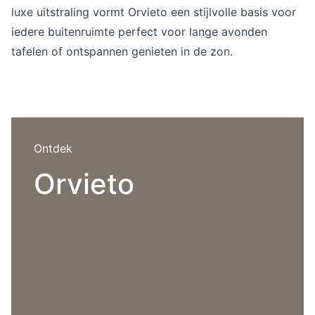
Overig
luxe uitstraling vormt Orvieto een stijlvolle basis voor
Flagship stores
iedere buitenruimte perfect voor lange avonden
Deals
tafelen of ontspannen genieten in de zon.
Contact
3D modellen
Support
Nieuws
Ontdek
Events
Orvieto
Werken bij
Over ons
Taalkeuze