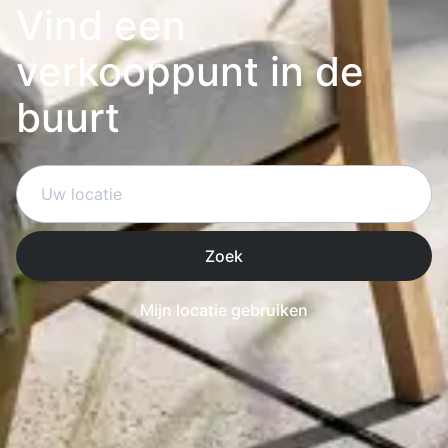
Vind een
verkooppunt in de
buurt
Zoek
Mijn locatie gebruiken