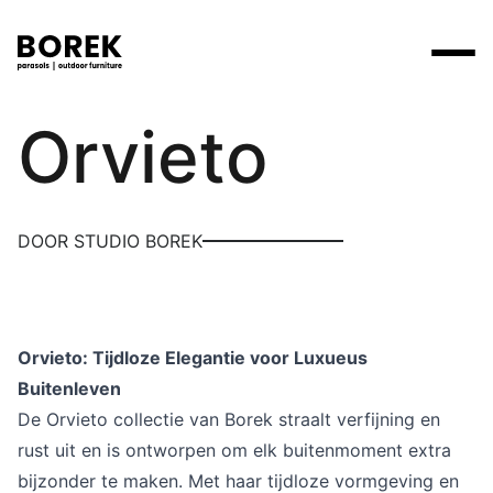
Max & Luuk
Orvieto
Producten
Zoek
Collecties
Alle producten
Ontdek onze merken
Verkooppunten
DOOR STUDIO BOREK
Merken
Tafels
Borek
Flagship stores
Projecten
Lounge
Max & Luuk
Premium stores
Verkooppunten
Orvieto: Tijdloze Elegantie voor Luxueus
Parasols
Yoi
Verkooppunten zoeken
Buitenleven
Stoelen
De Orvieto collectie van Borek straalt verfijning en
Designers
rust uit en is ontworpen om elk buitenmoment extra
Ligbedden
Prijscatalogi
bijzonder te maken. Met haar tijdloze vormgeving en