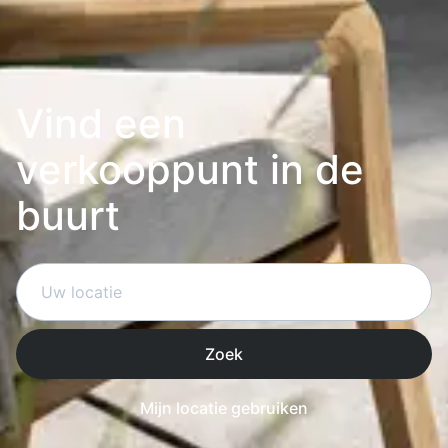
Vind een
verkooppunt in de
buurt
Zoek
Mijn locatie gebruiken