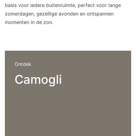
Overig
basis voor iedere buitenruimte, perfect voor lange
Flagship stores
zomerdagen, gezellige avonden en ontspannen
Deals
momenten in de zon.
Contact
3D modellen
Support
Nieuws
Ontdek
Events
Camogli
Werken bij
Over ons
Taalkeuze