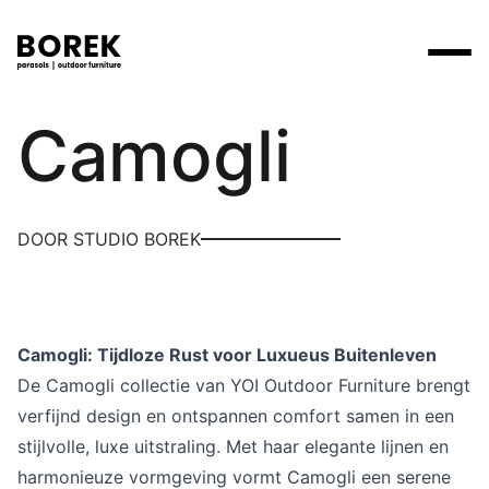
Yoi
Camogli
Producten
Zoek
Collecties
Alle producten
Ontdek onze merken
Verkooppunten
DOOR STUDIO BOREK
Merken
Tafels
Borek
Flagship stores
Projecten
Lounge
Max & Luuk
Premium stores
Verkooppunten
Camogli: Tijdloze Rust voor Luxueus Buitenleven
Parasols
Yoi
Verkooppunten zoeken
De Camogli collectie van YOI Outdoor Furniture brengt
Stoelen
verfijnd design en ontspannen comfort samen in een
Designers
stijlvolle, luxe uitstraling. Met haar elegante lijnen en
Ligbedden
Prijscatalogi
harmonieuze vormgeving vormt Camogli een serene