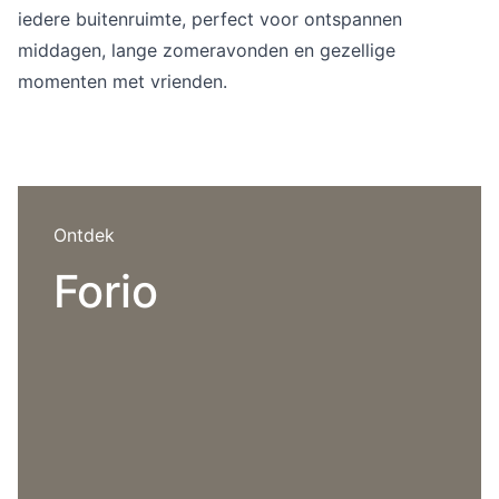
Overig
iedere buitenruimte, perfect voor ontspannen
Flagship stores
middagen, lange zomeravonden en gezellige
Deals
momenten met vrienden.
Contact
3D modellen
Support
Nieuws
Ontdek
Events
Forio
Werken bij
Over ons
Taalkeuze