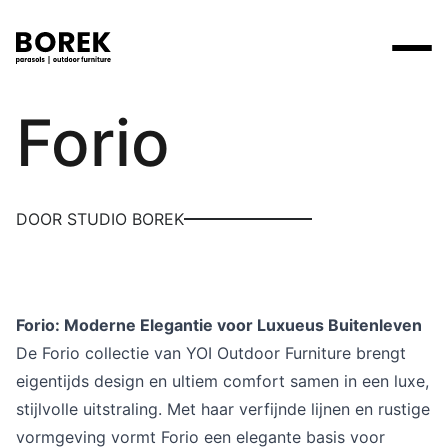
Yoi
Forio
Producten
Zoek
Collecties
Alle producten
Ontdek onze merken
Verkooppunten
DOOR STUDIO BOREK
Merken
Tafels
Borek
Flagship stores
Projecten
Lounge
Max & Luuk
Premium stores
Verkooppunten
Forio: Moderne Elegantie voor Luxueus Buitenleven
Parasols
Yoi
Verkooppunten zoeken
De Forio collectie van YOI Outdoor Furniture brengt
Stoelen
eigentijds design en ultiem comfort samen in een luxe,
Designers
stijlvolle uitstraling. Met haar verfijnde lijnen en rustige
Ligbedden
Prijscatalogi
vormgeving vormt Forio een elegante basis voor