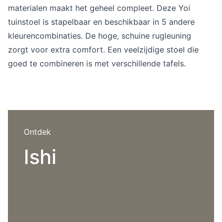
Overig
materialen maakt het geheel compleet. Deze Yoi
Flagship stores
tuinstoel is stapelbaar en beschikbaar in 5 andere
Deals
kleurencombinaties. De hoge, schuine rugleuning
Contact
zorgt voor extra comfort. Een veelzijdige stoel die
3D modellen
goed te combineren is met verschillende tafels.
Support
Nieuws
Events
Ontdek
Werken bij
Ishi
Over ons
Taalkeuze