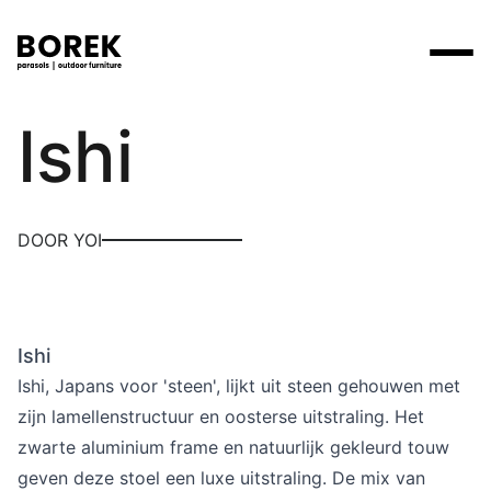
Yoi
Ishi
Producten
Zoek
Collecties
Alle producten
Ontdek onze merken
Verkooppunten
DOOR YOI
Merken
Tafels
Borek
Flagship stores
Projecten
Lounge
Max & Luuk
Premium stores
Ishi
Verkooppunten
Parasols
Yoi
Verkooppunten zoeken
Ishi, Japans voor 'steen', lijkt uit steen gehouwen met
Stoelen
zijn lamellenstructuur en oosterse uitstraling. Het
Designers
zwarte aluminium frame en natuurlijk gekleurd touw
Ligbedden
Prijscatalogi
geven deze stoel een luxe uitstraling. De mix van