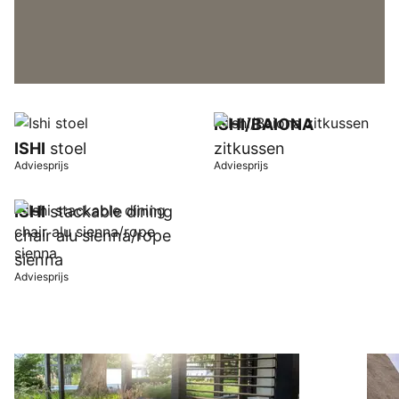
ISHI/BAIONA
ISHI
stoel
zitkussen
Adviesprijs
Adviesprijs
ISHI
stackable dining
chair alu sienna/rope
sienna
Adviesprijs