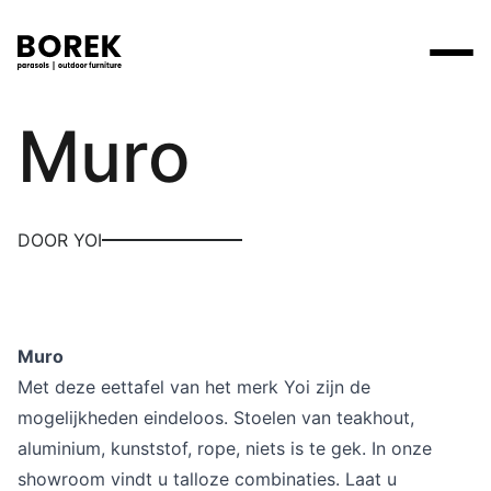
Yoi
Muro
Producten
Zoek
Collecties
Alle producten
Ontdek onze merken
Verkooppunten
DOOR YOI
Merken
Tafels
Borek
Flagship stores
Projecten
Lounge
Max & Luuk
Premium stores
Verkooppunten
Muro
Parasols
Yoi
Verkooppunten zoeken
Met deze eettafel van het merk Yoi zijn de
Stoelen
mogelijkheden eindeloos. Stoelen van teakhout,
Designers
aluminium, kunststof, rope, niets is te gek. In onze
Ligbedden
Prijscatalogi
showroom vindt u talloze combinaties. Laat u