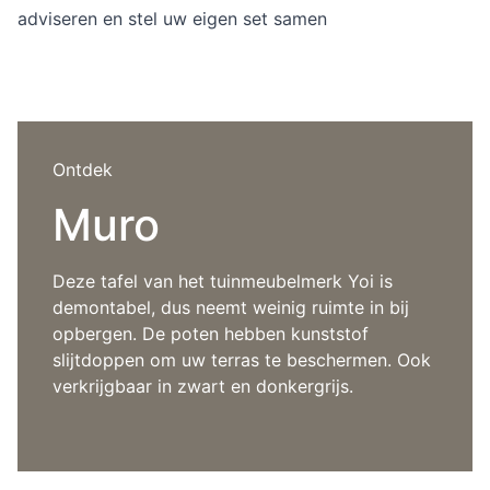
Overig
adviseren en stel uw eigen set samen
Flagship stores
Deals
Contact
3D modellen
Ontdek
Support
Muro
Nieuws
Events
Deze tafel van het tuinmeubelmerk Yoi is
demontabel, dus neemt weinig ruimte in bij
Werken bij
opbergen. De poten hebben kunststof
slijtdoppen om uw terras te beschermen. Ook
Over ons
verkrijgbaar in zwart en donkergrijs.
Taalkeuze