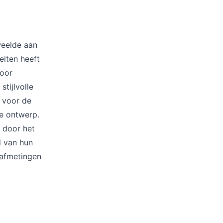
weelde aan
eiten heeft
voor
tijlvolle
t voor de
de ontwerp.
n door het
d van hun
 afmetingen
enza rope in
euning. Aan
ers, een