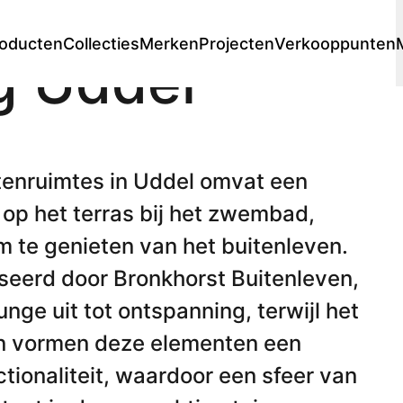
oducten
Collecties
Merken
Projecten
Verkooppunten
ng Uddel
Lounge
Chaise longues
 stores
s
Premium stores
Prijscatalogi
Fauteuils
tenruimtes in Uddel omvat een
Voetenbanken
 op het terras bij het zwembad,
Sofa's
Modulaire lounge
m te genieten van het buitenleven.
Loungesets
liseerd door Bronkhorst Buitenleven,
nge uit tot ontspanning, terwijl het
Ligbedden
men vormen deze elementen een
Dubbele ligbedden
en
Enkele ligbedden
nctionaliteit, waardoor een sfeer van
en
Daybed