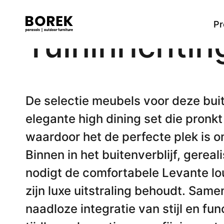
Pr
Tuininrichti
Meer
Tafels
Alle producten
Ontdek onze merken
Verkooppunten
Dining tafels
Flagship
Designer
Zoek
High dining tafels
De selectie meubels voor deze bui
Low dining tafels
elegante high dining set die pronkt
Bijzettafels
Lage tafels
waardoor het de perfecte plek is o
Bartafels
Binnen in het buitenverblijf, gerea
nodigt de comfortabele Levante lou
Stoelen
zijn luxe uitstraling behoudt. Sa
Dining stoelen
High dining stoel
naadloze integratie van stijl en fu
Low dining stoel