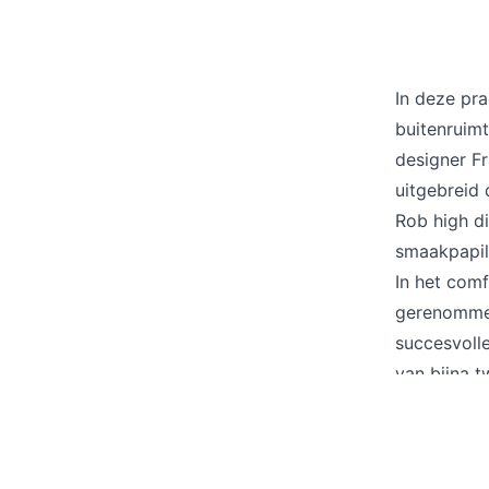
In deze pr
buitenruimt
designer Fr
uitgebreid 
Rob high di
smaakpapil
In het comf
gerenommee
succesvolle
van bijna t
honderdzest
een elegant
het zwemba