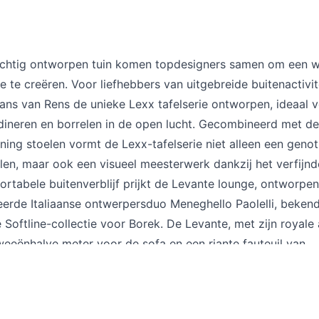
achtig ontworpen tuin komen topdesigners samen om een ​​
e te creëren. Voor liefhebbers van uitgebreide buitenactivit
ans van Rens de unieke Lexx tafelserie ontworpen, ideaal 
dineren en borrelen in de open lucht. Gecombineerd met de s
ning stoelen vormt de Lexx-tafelserie niet alleen een geno
len, maar ook een visueel meesterwerk dankzij het verfijn
ortabele buitenverblijf prijkt de Levante lounge, ontworpe
rde Italiaanse ontwerpersduo Meneghello Paolelli, beken
 Softline-collectie voor Borek. De Levante, met zijn royale
weeënhalve meter voor de sofa en een riante fauteuil van
ien centimeter breed, straalt luxe uit met zijn stevige Ard
e sepia grijze tint, subtiel geweven rond de aluminium rugl
d voegen de Ribbon ligbedden, ontworpen door Bob Mand