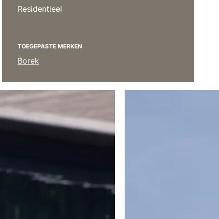
Kussens
Residentieel
Beschermhoezen
Buitenkeuken
TOEGEPASTE MERKEN
Borek