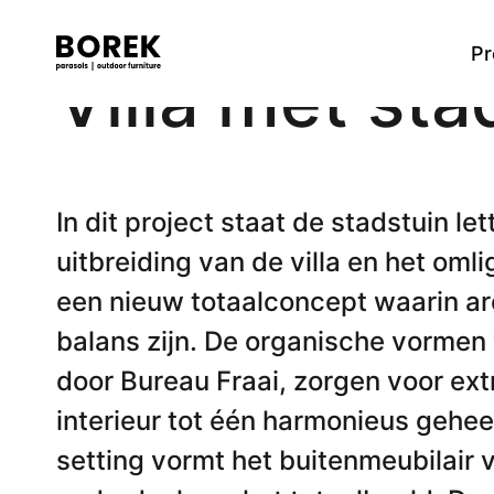
Pr
Villa met st
Meer
Tafels
Alle producten
Ontdek onze merken
Verkooppunten
Dining tafels
Flagship
Designer
Zoek
High dining tafels
In dit project staat de stadstuin let
Low dining tafels
uitbreiding van de villa en het om
Bijzettafels
Lage tafels
een nieuw totaalconcept waarin arc
Bartafels
balans zijn. De organische vormen
door Bureau Fraai, zorgen voor ext
Stoelen
interieur tot één harmonieus gehe
Dining stoelen
High dining stoel
setting vormt het buitenmeubilair
Low dining stoel