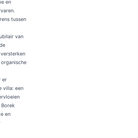
me en
rvaren.
rens tussen
bilair van
nde
 versterken
e organische
 er
villa: een
ervloeien
n Borek
te en
)