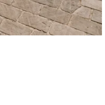
Vorige slide
Volgende slide
Alle projecten