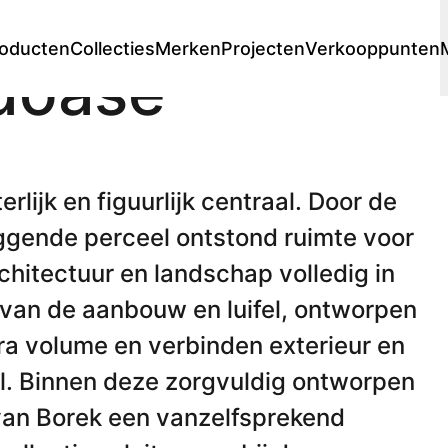
oducten
Collecties
Merken
Projecten
Verkooppunten
adoase
Lounge
Chaise longues
 stores
s
Premium stores
Prijscatalogi
Fauteuils
terlijk en figuurlijk centraal. Door de
Voetenbanken
liggende perceel ontstond ruimte voor
Sofa's
Modulaire lounge
hitectuur en landschap volledig in
Loungesets
 van de aanbouw en luifel, ontworpen
ra volume en verbinden exterieur en
Ligbedden
el. Binnen deze zorgvuldig ontworpen
Dubbele ligbedden
en
Enkele ligbedden
 van Borek een vanzelfsprekend
en
Daybed