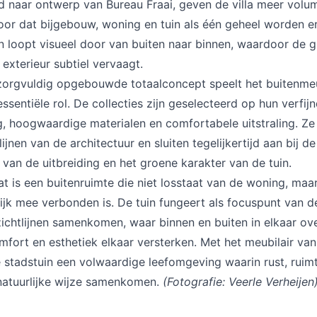
d naar ontwerp van Bureau Fraai, geven de villa meer volu
oor dat bijgebouw, woning en tuin als één geheel worden e
 loopt visueel door van buiten naar binnen, waardoor de g
 exterieur subtiel vervaagt.
 zorgvuldig opgebouwde totaalconcept speelt het buitenmeu
ssentiële rol. De collecties zijn geselecteerd op hun verfij
, hoogwaardige materialen en comfortabele uitstraling. Ze
lijnen van de architectuur en sluiten tegelijkertijd aan bij d
van de uitbreiding en het groene karakter van de tuin.
at is een buitenruimte die niet losstaat van de woning, maar
jk mee verbonden is. De tuin fungeert als focuspunt van de 
ichtlijnen samenkomen, waar binnen en buiten in elkaar ov
fort en esthetiek elkaar versterken. Met het meubilair va
 stadstuin een volwaardige leefomgeving waarin rust, ruim
natuurlijke wijze samenkomen.
(Fotografie: Veerle Verheijen