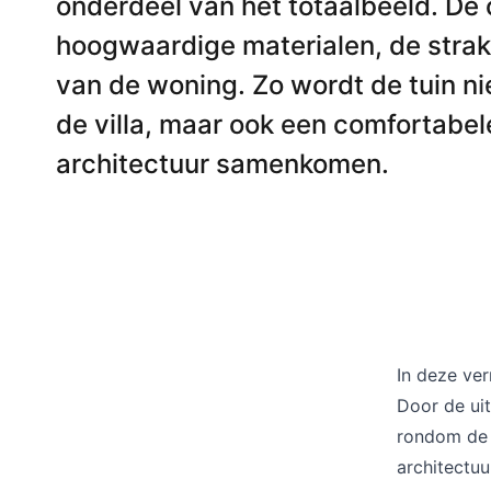
onderdeel van het totaalbeeld. De c
Barstoelen
hoogwaardige materialen, de strakke
van de woning. Zo wordt de tuin ni
de villa, maar ook een comfortabel
Deals
architectuur samenkomen.
In deze ver
Door de uit
rondom de 
architectu