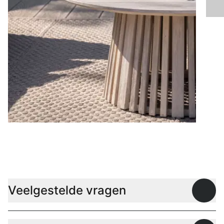
Lage tafels
Veelgestelde vragen
Open