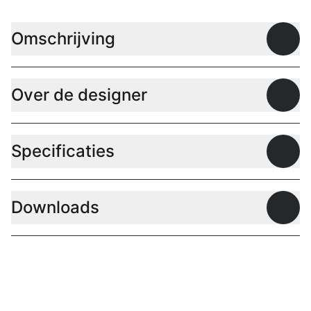
Omschrijving
Open
Over de designer
Open
Specificaties
Open
Downloads
Open