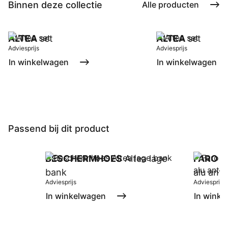
Binnen deze collectie
Alle producten
ALTEA
set
ALTEA
set
Adviesprijs
Adviesprijs
In winkelwagen
In winkelwagen
Passend bij dit product
BESCHERMHOES
Altea lage
FARO
la
bank
alu antr
Adviesprijs
Adviesprijs
In winkelwagen
In winke