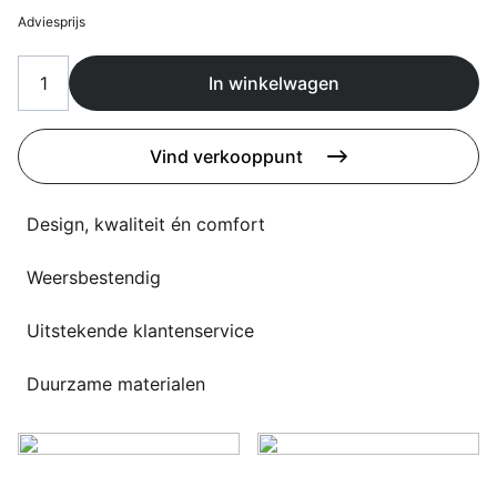
Overig
Adviesprijs
Flagship stores
Deals
Contact
In winkelwagen
3D modellen
Vind verkooppunt
Support
Design, kwaliteit én comfort
Nieuws
Events
Weersbestendig
Werken bij
Uitstekende klantenservice
Over ons
Duurzame materialen
Taalkeuze