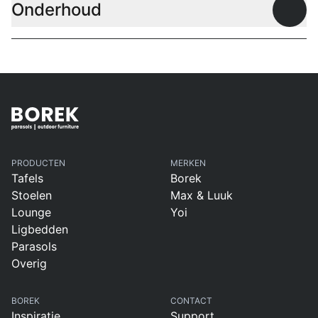
Onderhoud
Open
PRODUCTEN
MERKEN
Tafels
Borek
Stoelen
Max & Luuk
Lounge
Yoi
Ligbedden
Parasols
Overig
BOREK
CONTACT
Inspiratie
Support