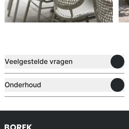
Stoelen
D
Veelgestelde vragen
Open
Onderhoud
Open