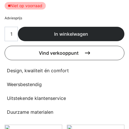
Overig
Niet op voorraad
Flagship stores
Deals
Adviesprijs
Contact
3D modellen
In winkelwagen
Support
Vind verkooppunt
Nieuws
Design, kwaliteit én comfort
Events
Werken bij
Weersbestendig
Over ons
Uitstekende klantenservice
Duurzame materialen
Taalkeuze