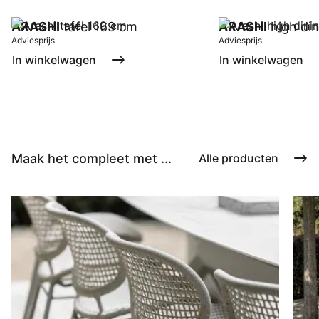
ARASHI
tafel 169 cm
ARASHI
high din
Adviesprijs
Adviesprijs
In winkelwagen
In winkelwagen
Maak het compleet met ...
Alle producten