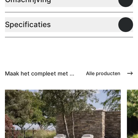
Open
Specificaties
Open
Maak het compleet met ...
Alle producten