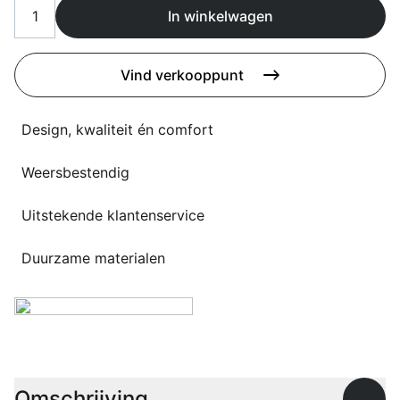
Overig
In winkelwagen
Flagship stores
Deals
Contact
Vind verkooppunt
3D modellen
Design, kwaliteit én comfort
Support
Weersbestendig
Nieuws
Uitstekende klantenservice
Events
Werken bij
Duurzame materialen
Over ons
Taalkeuze
Omschrijving