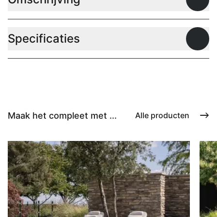
Open
Specificaties
Open
Maak het compleet met ...
Alle producten