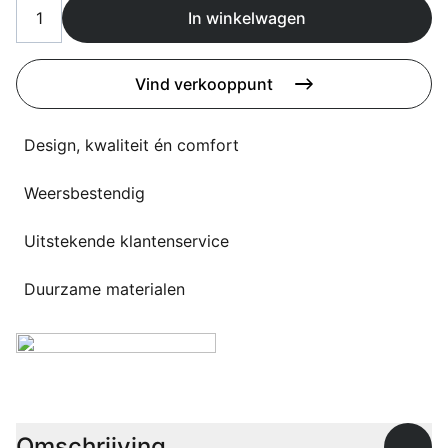
Overig
In winkelwagen
Flagship stores
Deals
Contact
Vind verkooppunt
3D modellen
Design, kwaliteit én comfort
Support
Weersbestendig
Nieuws
Uitstekende klantenservice
Events
Werken bij
Duurzame materialen
Over ons
Taalkeuze
Omschrijving