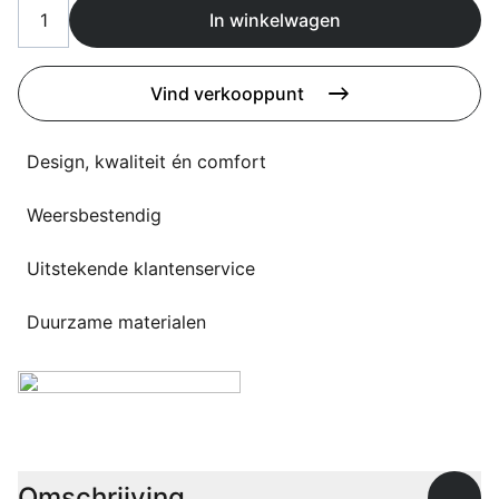
Overig
In winkelwagen
Flagship stores
Deals
Contact
Vind verkooppunt
3D modellen
Design, kwaliteit én comfort
Support
Weersbestendig
Nieuws
Uitstekende klantenservice
Events
Werken bij
Duurzame materialen
Over ons
Taalkeuze
Omschrijving