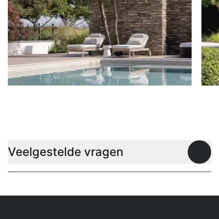
Ligbedden
P
Veelgestelde vragen
Open