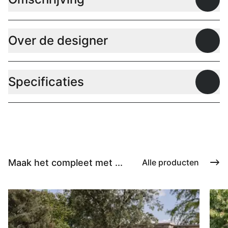
Open
Over de designer
Open
Specificaties
Open
Maak het compleet met ...
Alle producten