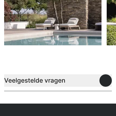
Ligbedden
P
Veelgestelde vragen
Open