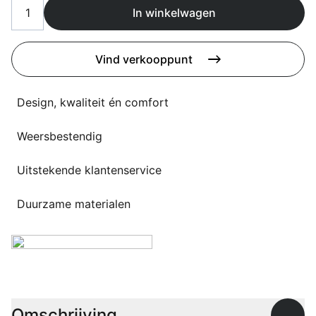
Overig
In winkelwagen
Flagship stores
Deals
Contact
Vind verkooppunt
3D modellen
Design, kwaliteit én comfort
Support
Weersbestendig
Nieuws
Uitstekende klantenservice
Events
Werken bij
Duurzame materialen
Over ons
Taalkeuze
Omschrijving