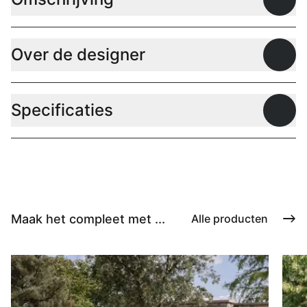
Open
Over de designer
Open
Specificaties
Open
Maak het compleet met ...
Alle producten