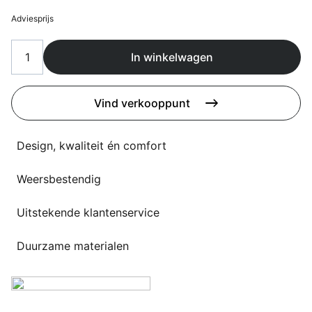
Overig
Adviesprijs
Flagship stores
Deals
Contact
In winkelwagen
3D modellen
Vind verkooppunt
Support
Nieuws
Design, kwaliteit én comfort
Events
Weersbestendig
Werken bij
Uitstekende klantenservice
Over ons
Duurzame materialen
Taalkeuze