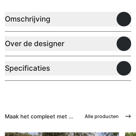
Omschrijving
Open
Over de designer
Open
Specificaties
Open
Maak het compleet met ...
Alle producten