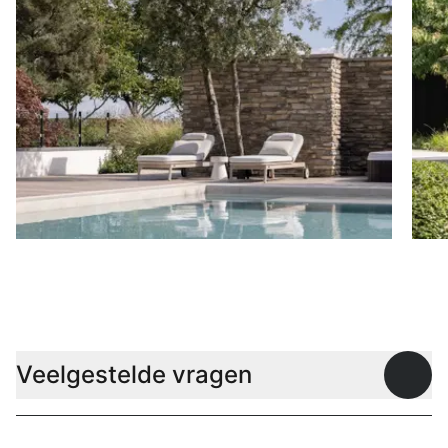
Ligbedden
P
Veelgestelde vragen
Open