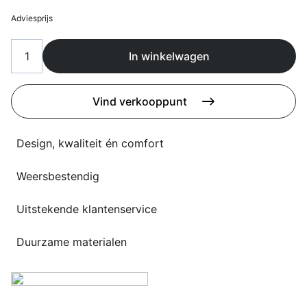
Overig
Adviesprijs
Flagship stores
Deals
Contact
In winkelwagen
3D modellen
Vind verkooppunt
Support
Nieuws
Design, kwaliteit én comfort
Events
Weersbestendig
Werken bij
Uitstekende klantenservice
Over ons
Duurzame materialen
Taalkeuze