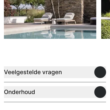
Ligbedden
P
Veelgestelde vragen
Open
Onderhoud
Open