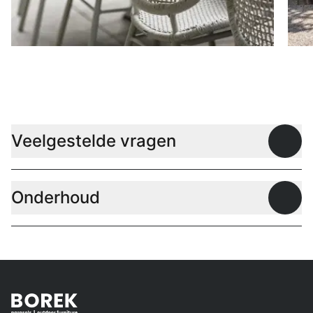
Stoelen
D
Veelgestelde vragen
Open
Onderhoud
Open