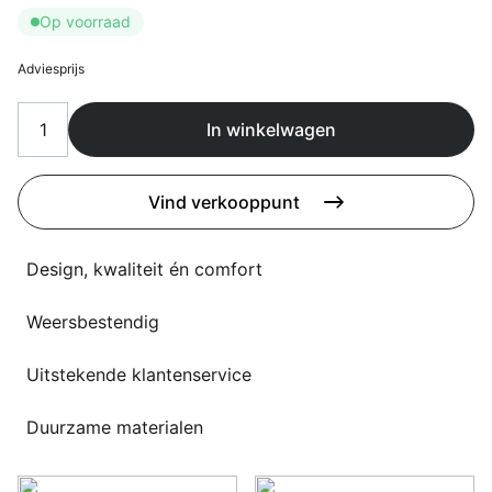
Overig
Op voorraad
Flagship stores
Deals
Adviesprijs
Contact
3D modellen
In winkelwagen
Support
Vind verkooppunt
Nieuws
Design, kwaliteit én comfort
Events
Werken bij
Weersbestendig
Over ons
Uitstekende klantenservice
Duurzame materialen
Taalkeuze