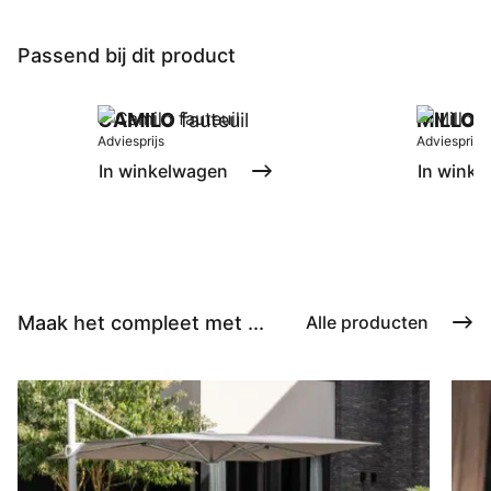
Passend bij dit product
CAMILO
fauteuil
MILLOR
Adviesprijs
Adviesprijs
In winkelwagen
In winke
Maak het compleet met ...
Alle producten