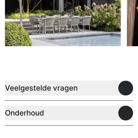
Parasols
B
Veelgestelde vragen
Open
Onderhoud
Open