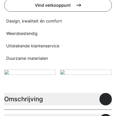
Overig
Vind verkooppunt
Flagship stores
Deals
Contact
Design, kwaliteit én comfort
3D modellen
Weersbestendig
Support
Uitstekende klantenservice
Nieuws
Duurzame materialen
Events
Werken bij
Over ons
Omschrijving
Open
Taalkeuze