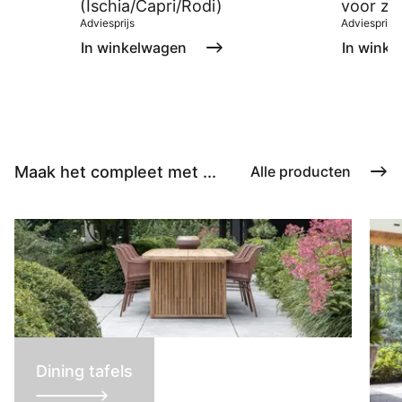
(Ischia/Capri/Rodi)
voor zw
Adviesprijs
Adviesprijs
In winkelwagen
In winke
Maak het compleet met ...
Alle producten
Dining tafels