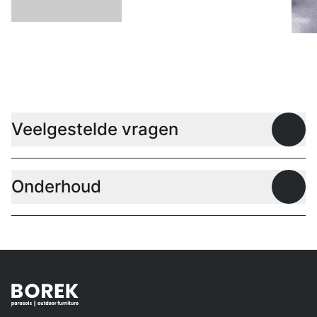
L
Veelgestelde vragen
Open
Onderhoud
Open