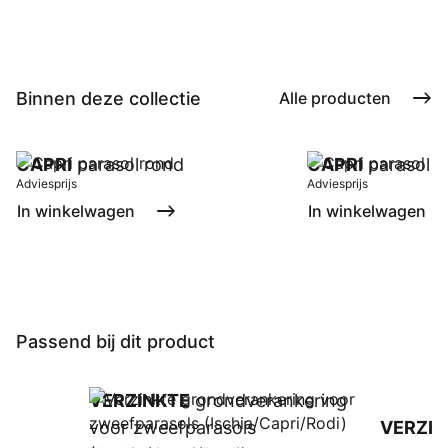
Binnen deze collectie
Alle producten
CAPRI
parasol rond
CAPRI
parasol
Adviesprijs
Adviesprijs
In winkelwagen
In winkelwagen
Passend bij dit product
VERZINKTE
grondverankering
voor zweefparasols
VERZIN