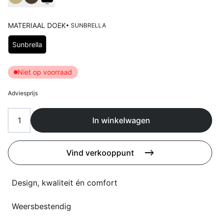
Overig
Flagship stores
MATERIAAL DOEK
• SUNBRELLA
Deals
Contact
Kies Materiaal doek
Sunbrella
3D modellen
Niet op voorraad
Support
Adviesprijs
Nieuws
In winkelwagen
Events
Werken bij
Vind verkooppunt
Over ons
Design, kwaliteit én comfort
Taalkeuze
Weersbestendig