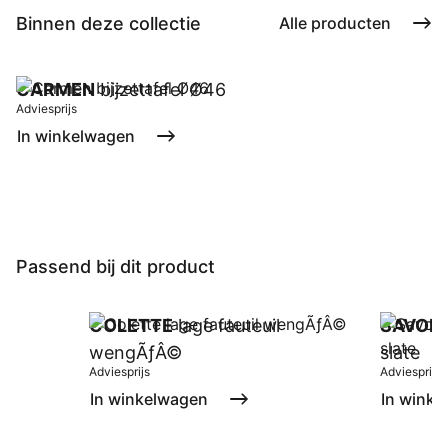
Binnen deze collectie
Alle producten
CARMEN
bijzettafel Ø46
Adviesprijs
In winkelwagen
Passend bij dit product
COLETTE
lage fauteuil
SAVON
wengÃƒÂ©
slate
Adviesprijs
Adviesprijs
In winkelwagen
In winke