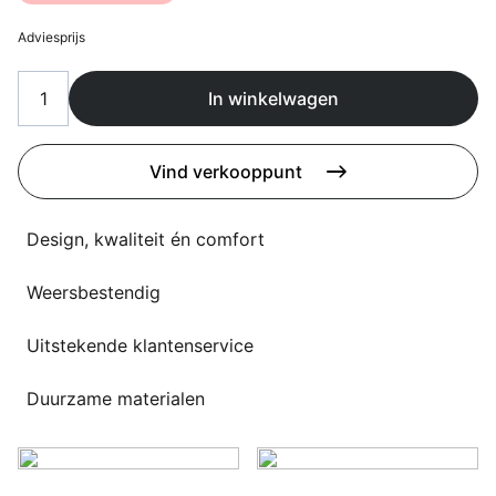
Overig
Flagship stores
Adviesprijs
Deals
Contact
In winkelwagen
3D modellen
Vind verkooppunt
Support
Nieuws
Design, kwaliteit én comfort
Events
Weersbestendig
Werken bij
Uitstekende klantenservice
Over ons
Duurzame materialen
Taalkeuze