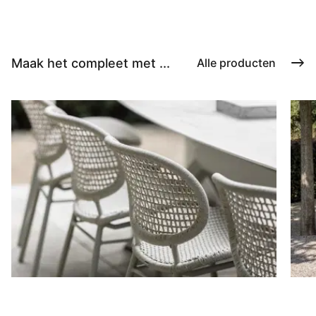
Maak het compleet met ...
Alle producten
Stoelen
D