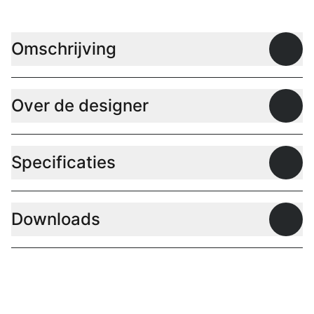
Omschrijving
Open
Over de designer
Open
Specificaties
Open
Downloads
Open