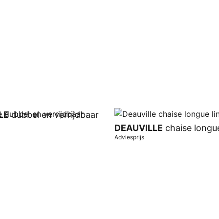
LE
dubbel en verrijdbaar
DEAUVILLE
chaise longue
Adviesprijs
wagen
In winkelwagen