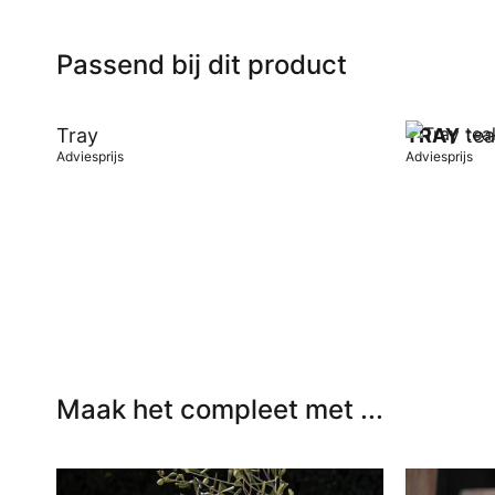
Passend bij dit product
Tray
TRAY
tea
Adviesprijs
Adviesprijs
In winkelwagen
In winkel
Maak het compleet met ...