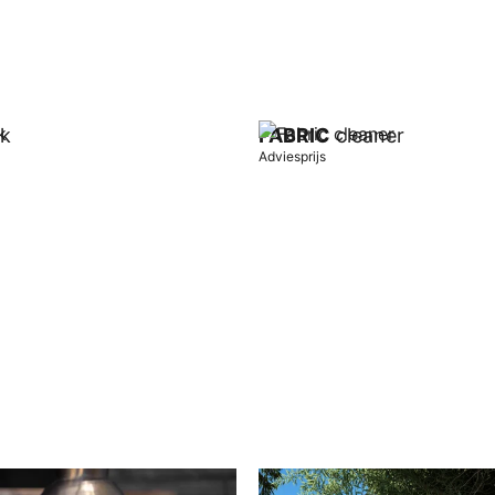
k
FABRIC
cleaner
Adviesprijs
wagen
In winkelwagen