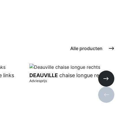
Alle producten
 links
DEAUVILLE
chaise longue rechts
DE
Adviesprijs
Advie
Volgende s
Vorige sli
In winkelwagen
In 