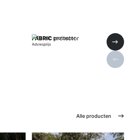
FABRIC
protector
Adviesprijs
Volgende s
Vorige sli
In winkelwagen
Alle producten