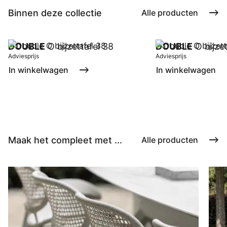
Binnen deze collectie
Alle producten
DOUBLE
O bijzettafel 38
DOUBLE
O bijzet
Adviesprijs
Adviesprijs
In winkelwagen
In winkelwagen
Maak het compleet met ...
Alle producten