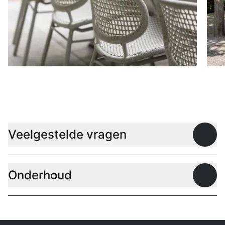
Stoelen
D
Veelgestelde vragen
Open
Onderhoud
Open