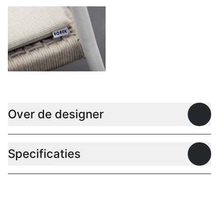
Over de designer
Open
Specificaties
Open