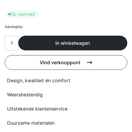
Overig
Flagship stores
Op voorraad
Deals
Contact
Adviesprijs
3D modellen
In winkelwagen
Support
Nieuws
Vind verkooppunt
Events
Design, kwaliteit én comfort
Werken bij
Weersbestendig
Over ons
Uitstekende klantenservice
Taalkeuze
Duurzame materialen