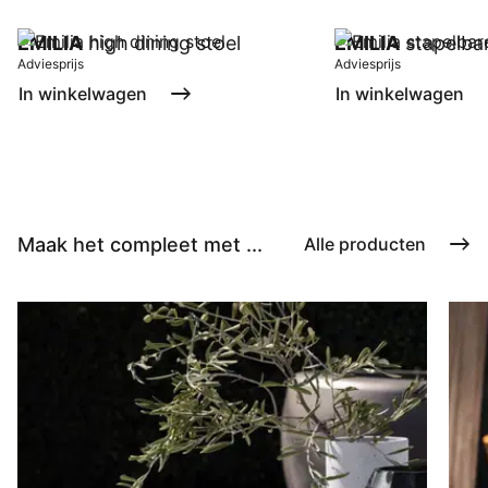
EMILIA
high dining stoel
EMILIA
stapelbar
Adviesprijs
Adviesprijs
In winkelwagen
In winkelwagen
Maak het compleet met ...
Alle producten