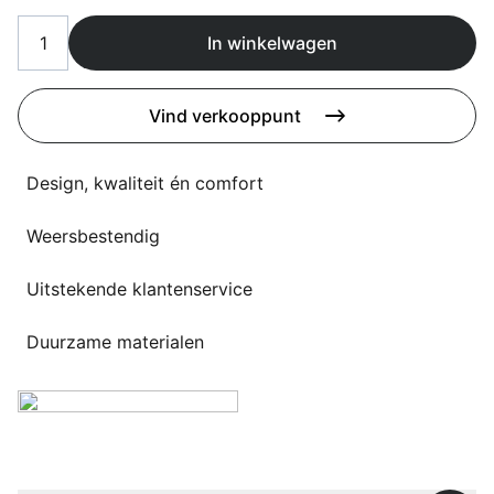
Overig
Flagship stores
In winkelwagen
Deals
Contact
Vind verkooppunt
3D modellen
Support
Design, kwaliteit én comfort
Nieuws
Weersbestendig
Events
Uitstekende klantenservice
Werken bij
Duurzame materialen
Over ons
Taalkeuze