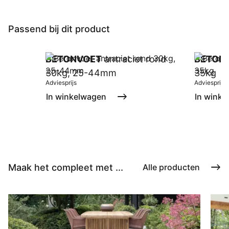
Passend bij dit product
BETONVOET
antraciet rond
BETON
30kg, 25-44mm
35kg
Adviesprijs
Adviesprijs
In winkelwagen
In winke
Maak het compleet met ...
Alle producten