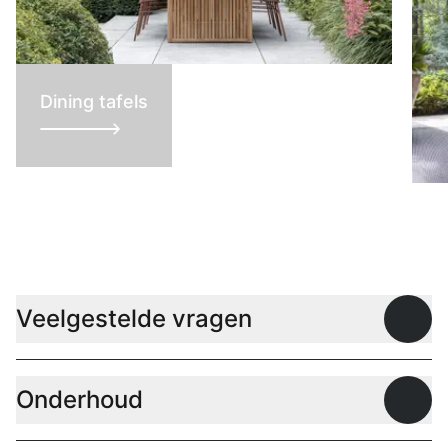
Dining tafels
L
Veelgestelde vragen
Open
Onderhoud
Open