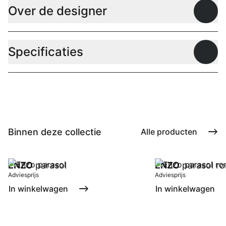
Over de designer
Open
Specificaties
Open
Binnen deze collectie
Alle producten
ENZO
parasol
ENZO
parasol r
Adviesprijs
Adviesprijs
In winkelwagen
In winkelwagen