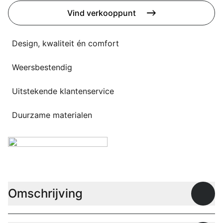
Overig
Vind verkooppunt
Flagship stores
Deals
Contact
Design, kwaliteit én comfort
3D modellen
Weersbestendig
Support
Uitstekende klantenservice
Nieuws
Duurzame materialen
Events
Werken bij
Over ons
Omschrijving
Open
Taalkeuze