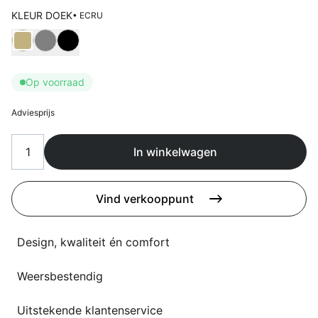
Overig
KLEUR DOEK
• ECRU
Flagship stores
Kies Kleur doek
Deals
Contact
3D modellen
Op voorraad
Support
Adviesprijs
Nieuws
In winkelwagen
Events
Vind verkooppunt
Werken bij
Over ons
Design, kwaliteit én comfort
Weersbestendig
Taalkeuze
Uitstekende klantenservice