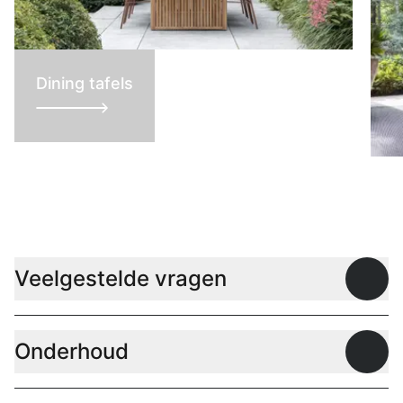
Dining tafels
L
Veelgestelde vragen
Open
Onderhoud
Open