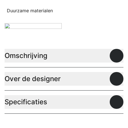
Duurzame materialen
Omschrijving
Open
Over de designer
Open
Specificaties
Open