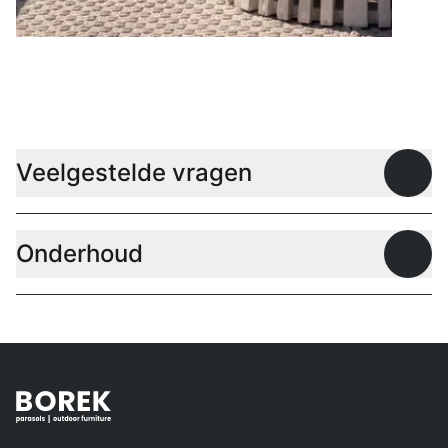
Lage tafels
Veelgestelde vragen
Open
Onderhoud
Open