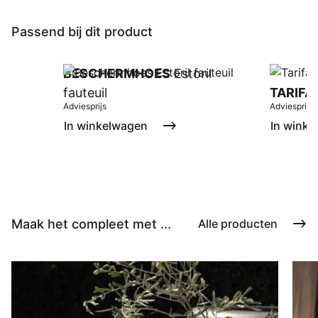
Passend bij dit product
BESCHERMHOES
Estoril
fauteuil
TARIFA
Adviesprijs
Adviesprijs
In winkelwagen
In winke
Maak het compleet met ...
Alle producten