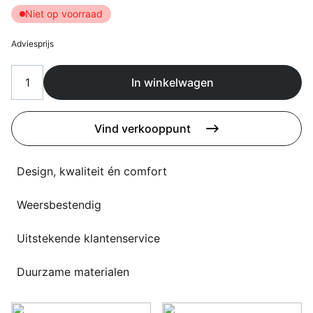
Overig
Niet op voorraad
Flagship stores
Deals
Adviesprijs
Contact
3D modellen
In winkelwagen
Support
Vind verkooppunt
Nieuws
Design, kwaliteit én comfort
Events
Werken bij
Weersbestendig
Over ons
Uitstekende klantenservice
Duurzame materialen
Taalkeuze