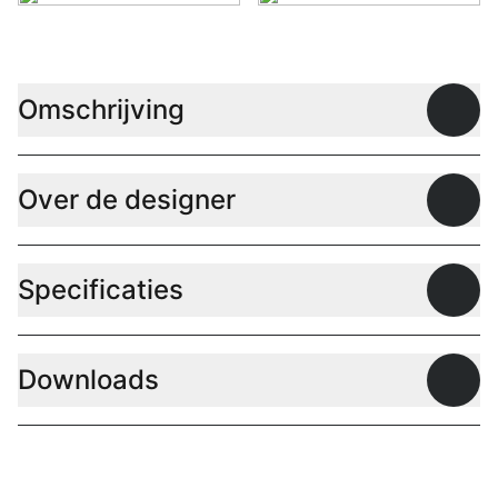
Omschrijving
Open
Over de designer
Open
Specificaties
Open
Downloads
Open