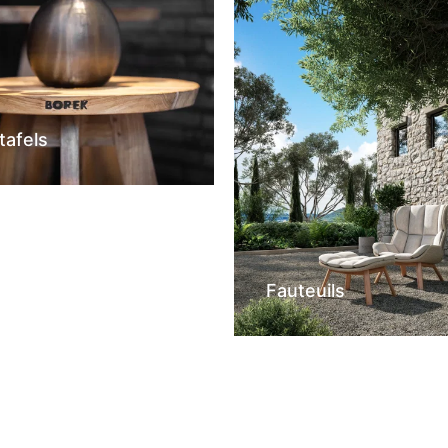
tafels
Fauteuils