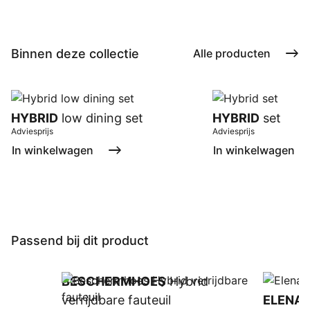
Binnen deze collectie
Alle producten
HYBRID
low dining set
HYBRID
set
Adviesprijs
Adviesprijs
In winkelwagen
In winkelwagen
Passend bij dit product
BESCHERMHOES
Hybrid
verrijdbare fauteuil
ELENA
p