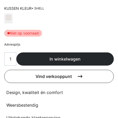
Overig
Flagship stores
KUSSEN KLEUR
• SHELL
Deals
Kies Kussen kleur
Contact
3D modellen
Niet op voorraad
Support
Adviesprijs
Nieuws
In winkelwagen
Events
Werken bij
Vind verkooppunt
Over ons
Design, kwaliteit én comfort
Weersbestendig
Taalkeuze
Uitstekende klantenservice