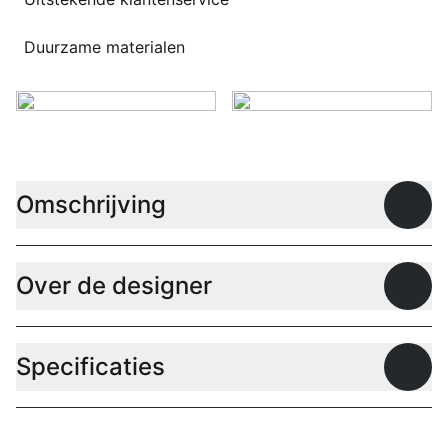
Duurzame materialen
Omschrijving
Open
Over de designer
Open
Specificaties
Open