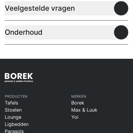
Veelgestelde vragen
Open
Onderhoud
Open
PRODUCTEN
MERKEN
Tafels
Borek
Stoelen
Max & Luuk
Lounge
Yoi
Ligbedden
Parasols