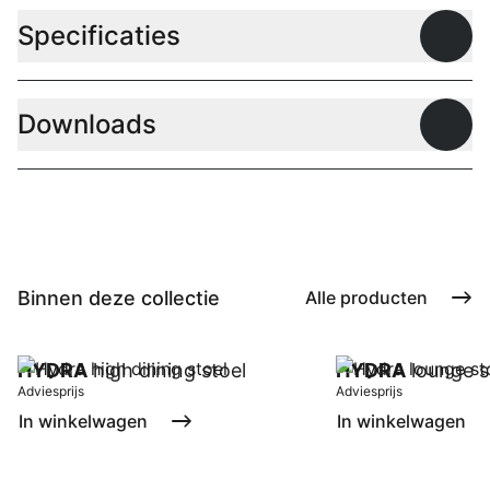
Specificaties
Open
Downloads
Open
Binnen deze collectie
Alle producten
HYDRA
high dining stoel
HYDRA
lounge s
Adviesprijs
Adviesprijs
In winkelwagen
In winkelwagen