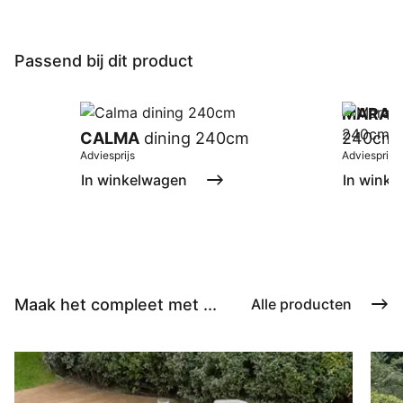
Passend bij dit product
MARAT
CALMA
dining 240cm
240cm
Adviesprijs
Adviesprijs
In winkelwagen
In winke
Maak het compleet met ...
Alle producten