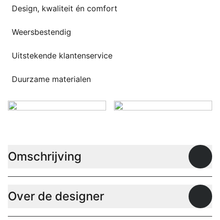
Overig
Design, kwaliteit én comfort
Flagship stores
Deals
Weersbestendig
Contact
Uitstekende klantenservice
3D modellen
Support
Duurzame materialen
Nieuws
Events
Werken bij
Omschrijving
Open
Over ons
Over de designer
Open
Taalkeuze