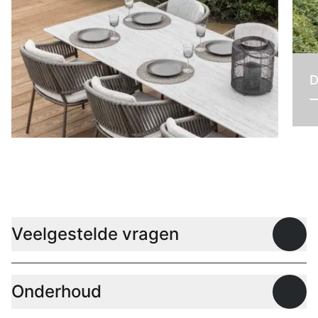
D
Tafels
Veelgestelde vragen
Open
Onderhoud
Open