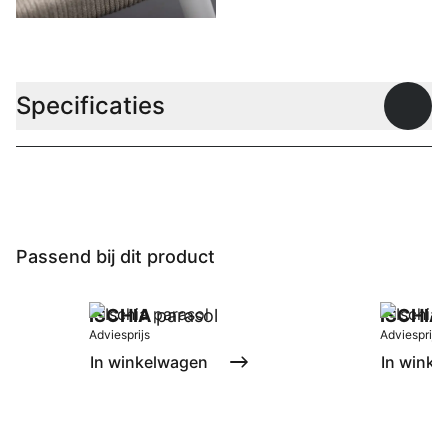
Specificaties
Open
Passend bij dit product
ISCHIA
parasol
ISCHIA
Adviesprijs
Adviesprijs
In winkelwagen
In winke