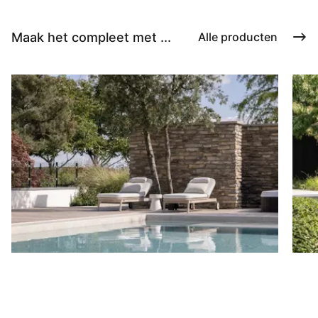
Maak het compleet met ...
Alle producten
Ligbedden
P