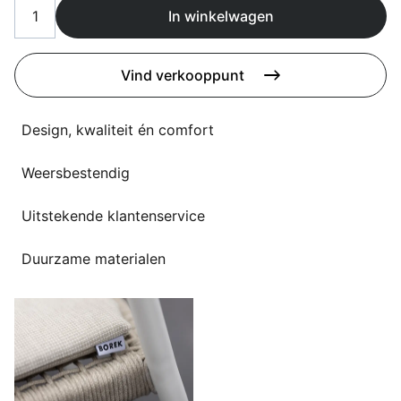
Overig
In winkelwagen
Flagship stores
Deals
Contact
Vind verkooppunt
3D modellen
Design, kwaliteit én comfort
Support
Weersbestendig
Nieuws
Uitstekende klantenservice
Events
Werken bij
Duurzame materialen
Over ons
Taalkeuze