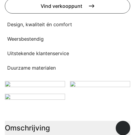
Overig
Vind verkooppunt
Flagship stores
Deals
Contact
Design, kwaliteit én comfort
3D modellen
Weersbestendig
Support
Uitstekende klantenservice
Nieuws
Duurzame materialen
Events
Werken bij
Over ons
Taalkeuze
Omschrijving
Open