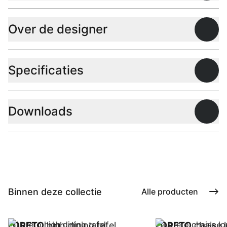
Over de designer
Open
Specificaties
Open
Downloads
Open
Binnen deze collectie
Alle producten
LORETO
high dining tafel
LORETO
chaise l