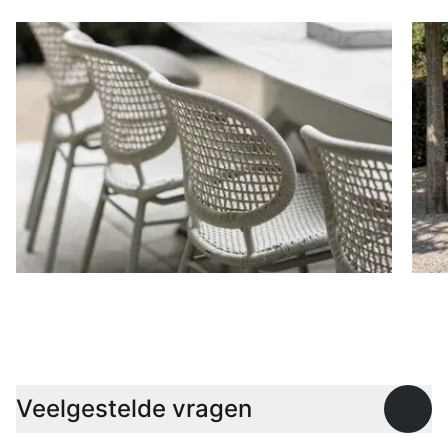
Stoelen
D
Veelgestelde vragen
Open