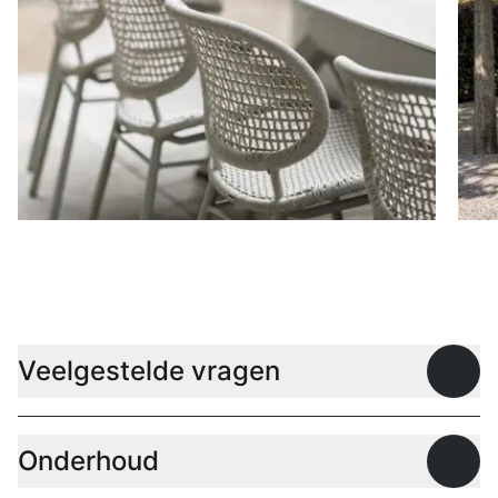
Stoelen
D
Veelgestelde vragen
Open
Onderhoud
Open