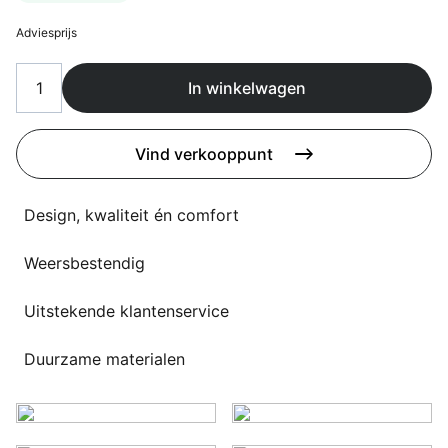
Overig
Flagship stores
Adviesprijs
Deals
Contact
In winkelwagen
3D modellen
Vind verkooppunt
Support
Nieuws
Design, kwaliteit én comfort
Events
Weersbestendig
Werken bij
Uitstekende klantenservice
Over ons
Duurzame materialen
Taalkeuze