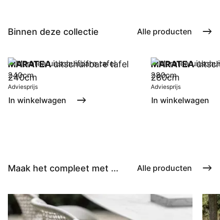
Binnen deze collectie
Alle producten
MARATEA
uitschuifbare tafel
MARATEA
uitsch
240cm
280cm
Adviesprijs
Adviesprijs
In winkelwagen
In winkelwagen
Maak het compleet met ...
Alle producten