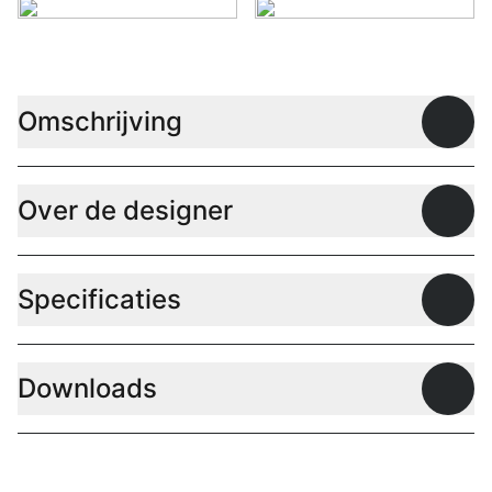
Omschrijving
Open
Over de designer
Open
Specificaties
Open
Downloads
Open